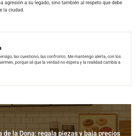
na agresión a su legado, sino también al respeto que debe
e la ciudad.
a
persigo, las cuestiono, las confronto. Me mantengo alerta, con los
uermen, porque sé que la verdad no espera y la realidad cambia a
 de la Dona: regala piezas y baja precios