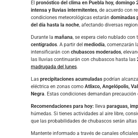
El
pronóstico del clima en Puebla hoy, domingo 2
intensa y lluvias intermitentes
, de acuerdo con r
condiciones meteorológicas estarán
dominadas p
del día hasta la noche
, afectando diversas region
Durante la
mañana
, se espera cielo nublado con
centígrados
. A partir del
mediodía
, comenzarán 
intensificarán con
chubascos moderados
, eleva
las lluvias continuarán con chubascos hasta las
madrugada del lunes
.
Las
precipitaciones acumuladas
podrían alcanza
eléctrica en zonas como
Atlixco, Angelópolis, Va
Negra
. Estas condiciones demandan precaución 
Recomendaciones para hoy:
lleva
paraguas, im
húmedas. Si tienes actividades al aire libre, cons
que las probabilidades de chubascos serán altas d
Mantente informado a través de canales oficial