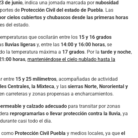
3 de junio
, indica una jornada marcada por
nubosidad
eportes de
Protección Civil del estado de Puebla
. Las
or cielos cubiertos y chubascos desde las primeras horas
es del estado.
 temperaturas que oscilarán entre los
15 y 16 grados
las
lluvias ligeras
y, entre las
14:00 y 16:00 horas
, se
ndo la temperatura máxima a
17 grados
. Por la
tarde y noche
,
21:00 horas
,
manteniéndose el cielo nublado hasta la
r entre
15 y 25 milímetros
, acompañadas de actividad
lles Centrales, la Mixteca
, y las
sierras Norte, Nororiental y
en carreteras y zonas propensas a encharcamientos.
permeable y calzado adecuado
para transitar por zonas
idera
reprogramarlas o llevar protección contra la lluvia
, ya
urante casi todo el día.
es como
Protección Civil Puebla
y medios locales, ya que
el