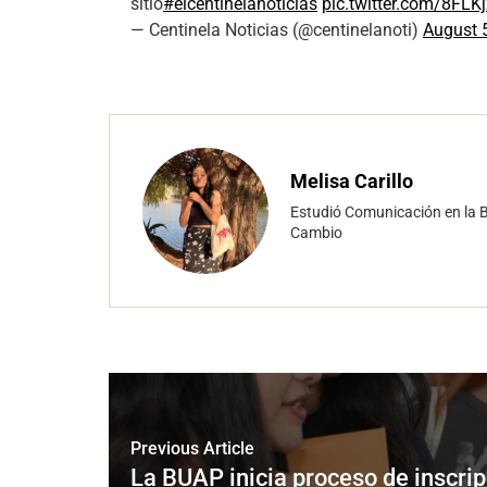
sitio
#elcentinelanoticias
pic.twitter.com/8FL
— Centinela Noticias (@centinelanoti)
August 
Melisa Carillo
Estudió Comunicación en la B
Cambio
Previous Article
La BUAP inicia proceso de inscrip