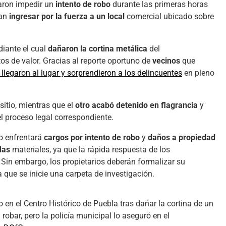
raron impedir un
intento de robo
durante las primeras horas
ran
ingresar por la fuerza a un local
comercial ubicado sobre
diante el cual
dañaron la cortina metálica
del
tos de valor. Gracias al reporte oportuno de
vecinos
que
llegaron al lugar y sorprendieron a los delincuentes
en pleno
sitio, mientras que el
otro acabó detenido en flagrancia
y
el proceso legal correspondiente.
do enfrentará
cargos por intento de robo
y
daños a propiedad
das
materiales, ya que la rápida respuesta de los
 Sin embargo, los propietarios deberán formalizar su
 que se inicie una carpeta de investigación.
 en el Centro Histórico de Puebla tras dañar la cortina de un
 robar, pero la policía municipal lo aseguró en el