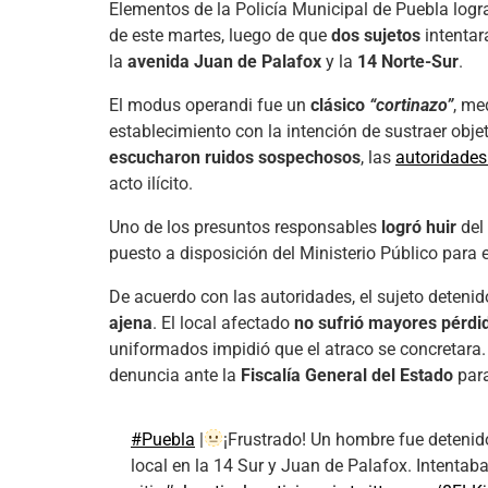
Elementos de la Policía Municipal de Puebla log
de este martes, luego de que
dos sujetos
intenta
la
avenida Juan de Palafox
y la
14 Norte-Sur
.
El modus operandi fue un
clásico
“cortinazo”
, me
establecimiento con la intención de sustraer obje
escucharon ruidos sospechosos
, las
autoridades 
acto ilícito.
Uno de los presuntos responsables
logró huir
del 
puesto a disposición del Ministerio Público para 
De acuerdo con las autoridades, el sujeto deteni
ajena
. El local afectado
no sufrió mayores pérdi
uniformados impidió que el atraco se concretara.
denuncia ante la
Fiscalía General del Estado
para
#Puebla
|
¡Frustrado! Un hombre fue detenido
local en la 14 Sur y Juan de Palafox. Intentaba