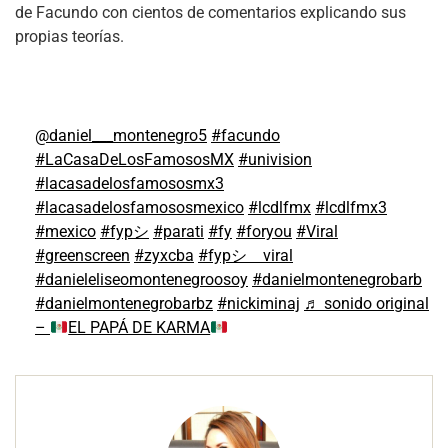
de Facundo con cientos de comentarios explicando sus
propias teorías.
@daniel___montenegro5
#facundo
#LaCasaDeLosFamososMX
#univision
#lacasadelosfamososmx3
#lacasadelosfamososmexico
#lcdlfmx
#lcdlfmx3
#mexico
#fypシ
#parati
#fy
#foryou
#Viral
#greenscreen
#zyxcba
#fypシ゚viral
#danieleliseomontenegroosoy
#danielmontenegrobarb
#danielmontenegrobarbz
#nickiminaj
♬ sonido original
–
EL PAPÁ DE KARMA