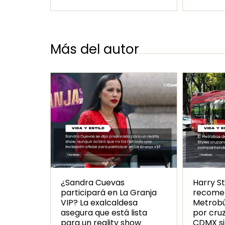
Más del autor
¿Sandra Cuevas
Harry St
participará en La Granja
recomen
VIP? La exalcaldesa
Metrobús
asegura que está lista
por cru
para un reality show
CDMX si