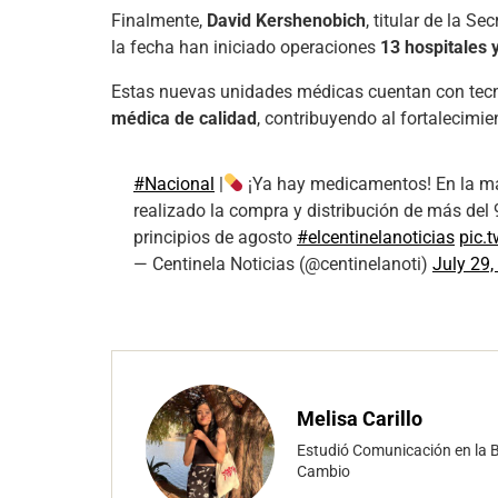
Finalmente,
David Kershenobich
, titular de la S
la fecha han iniciado operaciones
13 hospitales y
Estas nuevas unidades médicas cuentan con tecn
médica de calidad
, contribuyendo al fortalecimi
#Nacional
|
¡Ya hay medicamentos! En la mañ
realizado la compra y distribución de más del
principios de agosto
#elcentinelanoticias
pic.
— Centinela Noticias (@centinelanoti)
July 29,
Melisa Carillo
Estudió Comunicación en la B
Cambio