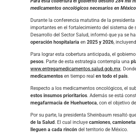
Para esta cobertura el gobierno destinó 284 mil 
medicamentos oncológicos necesarios en México
Durante la conferencia matutina de la presidenta
importantes en el fortalecimiento del sistema de 
Desarrollo del Sector Salud, informó que ya se ha
operación hospitalaria
en
2025 y 2026
, incluyen
Para lograr esta cobertura anticipada, el gobiern
pesos
. Parte de esta estrategia contempla una
pl
www.entregamedicamentos.salud.gob.mx
. Dond
medicamentos
en tiempo real
en todo el país
.
Respecto a los medicamentos oncológicos, el subs
estos insumos prioritarios
. Además se está cons
megafarmacia de Huehuetoca
, con el objetivo d
Por su parte, la presidenta Sheinbaum resaltó qu
de la Salud
. El cual incluye
camiones
,
camioneta
lleguen a cada rincón
del territorio de México.