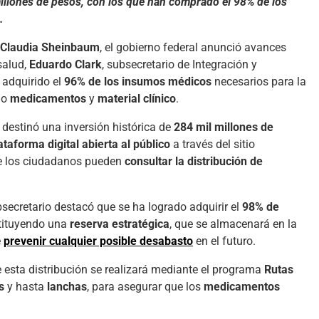
millones de pesos, con los que han comprado el 98% de los
.
Claudia Sheinbaum
, el gobierno federal anunció avances
salud,
Eduardo Clark
, subsecretario de Integración y
 adquirido el
96% de los insumos médicos
necesarios para la
do
medicamentos
y
material clínico
.
o destinó una inversión histórica de
284 mil millones de
ataforma digital abierta al público
a través del sitio
e los ciudadanos pueden
consultar la distribución de
ecretario destacó que se ha logrado adquirir el
98% de
tituyendo una
reserva estratégica
, que se almacenará en la
e
prevenir cualquier posible desabasto
en el futuro.
e esta distribución se realizará mediante el programa
Rutas
s
y hasta
lanchas
, para asegurar que los
medicamentos