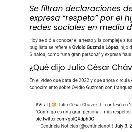
Se filtran declaraciones 
expresa “respeto” por el hi
redes sociales en medio d
Hoy se dió a conocer el arresto y la compleja sit
pugilista se refiere a
Ovidio Guzmán López
, hijo
Sinaloa, como “una gran persona” y expresa “sus re
¿Qué dijo Julio César Chá
En el video que data de 2022 y que ahora circula 
conocimiento sobre Ovidio Guzmán con franquez
#Viral
|
Julio César Chávez Jr. confesó en 2
“Conmigo es una gran persona… mis respetos pa
pic.twitter.com/gbIQXdph0G
— Centinela Noticias (@centinelanoti)
July 3, 